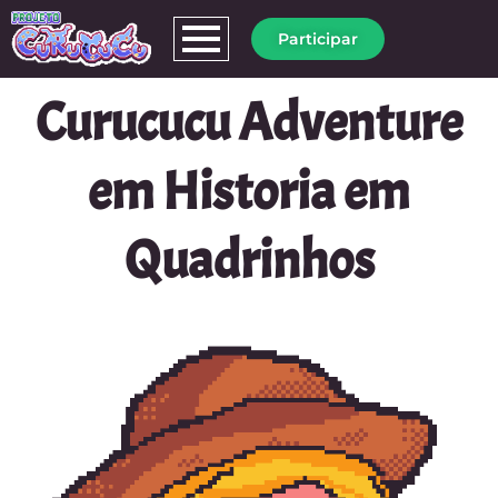
Ir
Participar
para
o
conteúdo
Curucucu Adventure
em Historia em
Quadrinhos