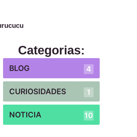
urucucu
Categorias:
BLOG
4
CURIOSIDADES
1
NOTICIA
10