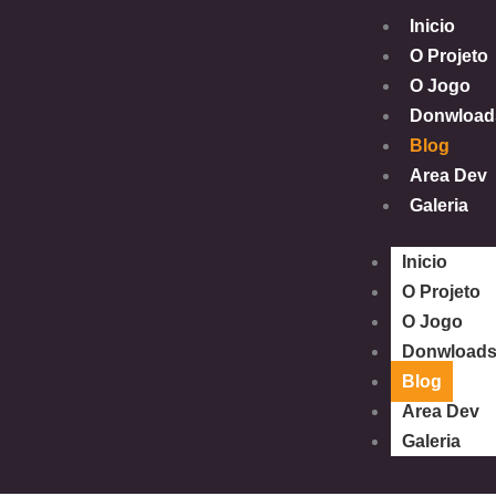
Ir
Inicio
para
O Projeto
o
O Jogo
conteúdo
Donwload
Blog
Area Dev
Galeria
Inicio
O Projeto
O Jogo
Donwload
Blog
Area Dev
Galeria