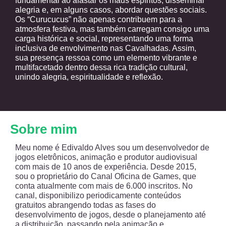
fundamental ao afastar os maus espíritos, disseminar
alegria e, em alguns casos, abordar questões sociais.
Os “Curucucus” não apenas contribuem para a
atmosfera festiva, mas também carregam consigo uma
carga histórica e social, representando uma forma
inclusiva de envolvimento nas Cavalhadas. Assim,
sua presença ressoa como um elemento vibrante e
multifacetado dentro dessa rica tradição cultural,
unindo alegria, espiritualidade e reflexão.
Sobre mim
Meu nome é Edivaldo Alves sou um desenvolvedor de
jogos eletrônicos, animação e produtor audiovisual
com mais de 10 anos de experiência. Desde 2015,
sou o proprietário do Canal Oficina de Games, que
conta atualmente com mais de 6.000 inscritos. No
canal, disponibilizo periodicamente conteúdos
gratuitos abrangendo todas as fases do
desenvolvimento de jogos, desde o planejamento até
a distribuição, passando pela animação e