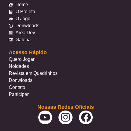
Home
O Projeto
O Jogo
Donwloads
Área Dev
Galeria
Acesso Rápido
Quero Jogar
Noidades
Revista em Quadrinhos
Donwloads
Contato
Participar
Nossas Redes Oficiais
Y
I
F
o
n
a